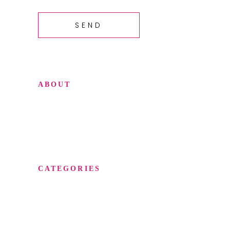
SEND
ABOUT
Lorem ipsum dolor sit amet, con sen
sectetur adip isicing elit, sed do
eiusa mod tempor incididunt
CATEGORIES
Blog
Elegant food
Latest menus