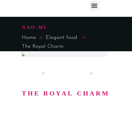
NAO-MI
Home
Elegant food
The Royal Charm
admin
October 4, 2019
Elegant food
THE ROYAL CHARM
Lorem ipsum dolor sit amet,
consectetur adipisicing elit, sed do
eiusmod tempor incididunt utlabor