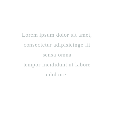
beatae vitae dicta sunt expli cabos
Nemoenim ipsam voluptatem quia
voluptas sitasper.
Lorem ipsum dolor sit amet,
consectetur adipisicinge lit
sensa omna
tempor incididunt ut labore
edol orei
Mollit anim id est laborum. Sed ut
perspiciatis unde omnis iste natus
error sit voluptatem accusant tium