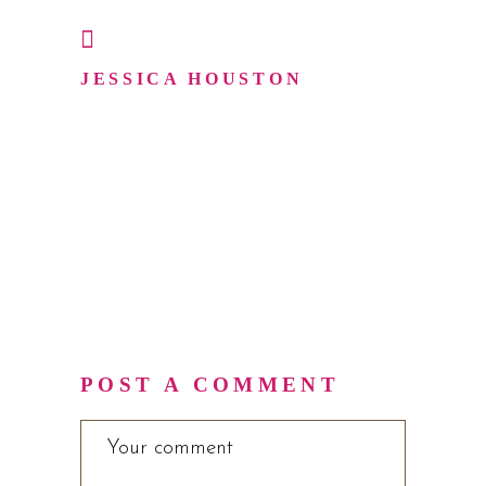
November 5, 2019
JESSICA HOUSTON
Sed ut perspiciatis unde omnis iste
natus error sit vop
tat em accusantium do loremque
laudan tium, totam rem aperiam aq ue.
POST A COMMENT