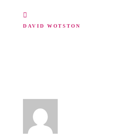
November 5, 2019
DAVID WOTSTON
Mollit anim id est laborum. Sed ut
perspiciatis unde omnis iste natus error
sit voluptatem accusantius
m do loremque laudan tium, totam rem
aperiam aq ue ipsa