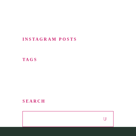
Restaurants
Top Recipes
INSTAGRAM POSTS
TAGS
Desserts
Food
Menu
Recipes
Restaurant
Style
SEARCH